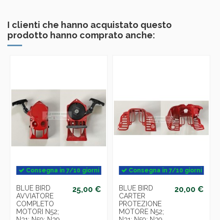
I clienti che hanno acquistato questo
prodotto hanno comprato anche:
Consegna in 7/10 giorni
Consegna in 7/10 giorni
BLUE BIRD
BLUE BIRD
25,00 €
20,00 €
AVVIATORE
CARTER
COMPLETO
PROTEZIONE
MOTORI N52;
MOTORE N52;
N31; N59; N39.
N31; N59; N39.