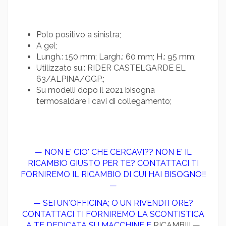
Polo positivo a sinistra;
A gel;
Lungh.: 150 mm; Largh.: 60 mm; H.: 95 mm;
Utilizzato su.: RIDER CASTELGARDE EL
63/ALPINA/GGP.;
Su modelli dopo il 2021 bisogna
termosaldare i cavi di collegamento;
— NON E' CIO' CHE CERCAVI?? NON E' IL
RICAMBIO GIUSTO PER TE? CONTATTACI TI
FORNIREMO IL RICAMBIO DI CUI HAI BISOGNO!!
—
— SEI UN'OFFICINA; O UN RIVENDITORE?
CONTATTACI TI FORNIREMO LA SCONTISTICA
A TE DEDICATA SU MACCHINE E
RICAMBI!! —