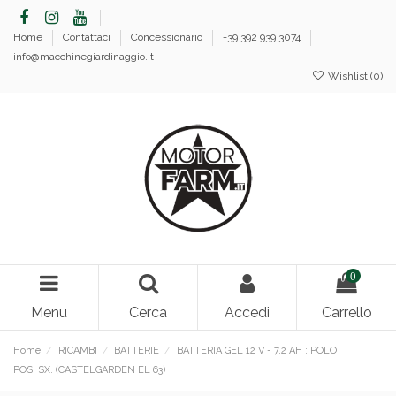
Home
Contattaci
Concessionario
+39 392 939 3074
info@macchinegiardinaggio.it
Wishlist (
0
)
0
Menu
Cerca
Accedi
Carrello
Home
RICAMBI
BATTERIE
BATTERIA GEL 12 V - 7,2 AH ; POLO
POS. SX. (CASTELGARDEN EL 63)