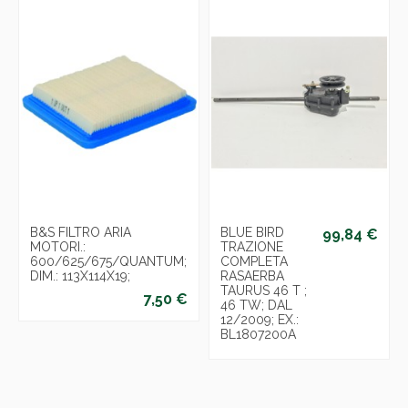
B&S FILTRO ARIA
BLUE BIRD
99,84 €
MOTORI.:
TRAZIONE
600/625/675/QUANTUM;
COMPLETA
DIM.: 113X114X19;
RASAERBA
TAURUS 46 T ;
7,50 €
46 TW; DAL
12/2009; EX.:
BL1807200A