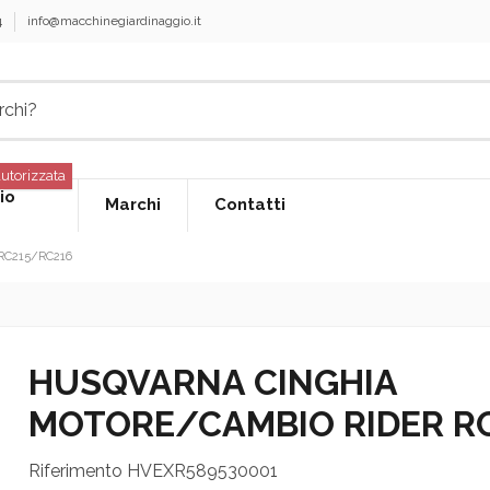
4
info@macchinegiardinaggio.it
utorizzata
io
Marchi
Contatti
RC215/RC216
HUSQVARNA CINGHIA
MOTORE/CAMBIO RIDER R
Riferimento
HVEXR589530001