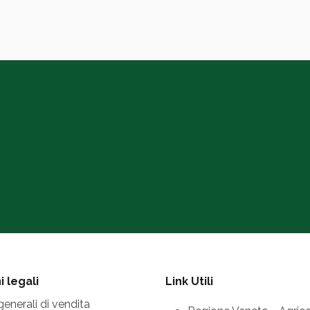
 legali
Link Utili
generali di vendita