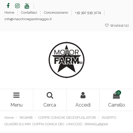
Home
Contattaci
Concessionario
+39 392 939 3074
info@macchinegiardinaggio.it
Wishlist (
0
)
0
Menu
Cerca
Accedi
Carrello
Home
RICAMBI
COPPIE CONICHE DECESPUGLIATORI
INSERTO
QUADRO 6,0 MM. COPPIA CONICA DEC. UNIV.COD.: RAMAG1469000