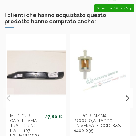
Scrivici su WhatsApp
I clienti che hanno acquistato questo
prodotto hanno comprato anche:
MTD; CUB
FILTRO BENZINA
27,80 €
CADET LAMA
PICCOLO;ATTACCO
TRATTORINO
UNIVERSALE; COD. B&S.:
PIATTI 107
84001895
LAT.;MOD.: 919