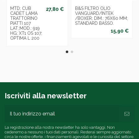
MTD; CUB
B&S FILTRO OLIO
27,80 €
CADET LAMA
VANGUARD/INTEK
TRATTORINO
/BOXER; DIM.: 76X60 MM;
PIATTI 107
STANDARD BASSO.
LAT.;MOD.: 919
15,90 €
HG; XT1 OS 107;
OPTIMA L 200
Iscriviti alla newsletter
La registrazione alla nostra newsletter ha solo vantaggi. Non
cederemo a nessuno i tuoi dati personali. Resterai sempre aggiornato
circa le nostre offerte, i finanziamenti agevolati e le curiosità del settore.