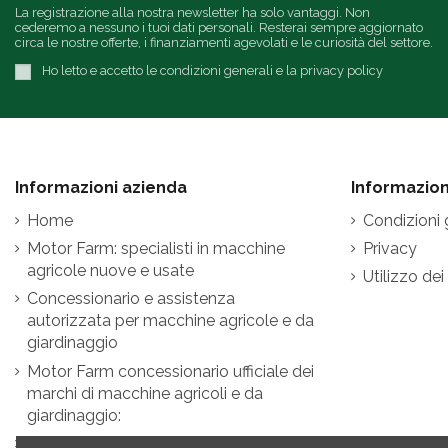
La registrazione alla nostra newsletter ha solo vantaggi. Non
cederemo a nessuno i tuoi dati personali. Resterai sempre aggiornato
circa le nostre offerte, i finanziamenti agevolati e le curiosità del settore.
Ho letto e accetto le condizioni generali e la privacy policy
Informazioni azienda
Informazioni
Home
Condizioni 
Motor Farm: specialisti in macchine
Privacy
agricole nuove e usate
Utilizzo dei
Concessionario e assistenza
autorizzata per macchine agricole e da
giardinaggio
Motor Farm concessionario ufficiale dei
marchi di macchine agricoli e da
giardinaggio:
Contatti