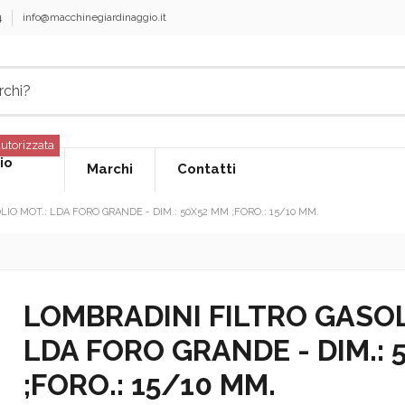
4
info@macchinegiardinaggio.it
utorizzata
io
Marchi
Contatti
IO MOT.: LDA FORO GRANDE - DIM.: 50X52 MM ;FORO.: 15/10 MM.
LOMBRADINI FILTRO GASOL
LDA FORO GRANDE - DIM.: 
;FORO.: 15/10 MM.