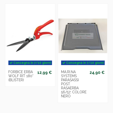
Consegna in 7/10 giorni
Consegna in 7/10 giorni
FORBICE ERBA
MA.RI.NA
12,99 €
24,90 €
WOLF RIT 180°
SYSTEMS
(BLISTER)
PARASASSI
POST.
RASAERBA
56/57; COLORE
NERO