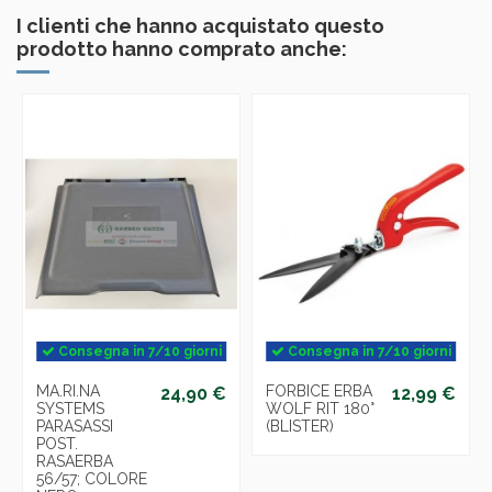
I clienti che hanno acquistato questo
prodotto hanno comprato anche:
Consegna in 7/10 giorni
Consegna in 7/10 giorni
MA.RI.NA
FORBICE ERBA
24,90 €
12,99 €
SYSTEMS
WOLF RIT 180°
PARASASSI
(BLISTER)
POST.
RASAERBA
56/57; COLORE