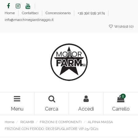
Home
Contattaci
Concessionario
+39 392 939 3074
info@macchinegiardinaggio.it
Wishlist (
0
)
0
Menu
Cerca
Accedi
Carrello
Home
RICAMBI
FRIZIONI E COMPONENTI
ALPINA MASSA
FRIZIONE CON FERODO; DECESPUGLIATORE VIP 25/DC21