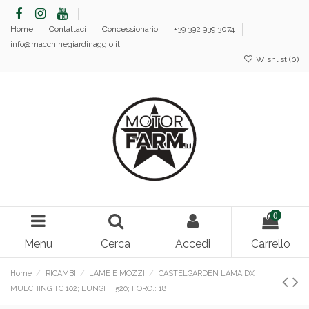
Home
Contattaci
Concessionario
+39 392 939 3074
info@macchinegiardinaggio.it
Wishlist (
0
)
0
Menu
Cerca
Accedi
Carrello
Home
RICAMBI
LAME E MOZZI
CASTELGARDEN LAMA DX
MULCHING TC 102; LUNGH.: 520; FORO.: 18