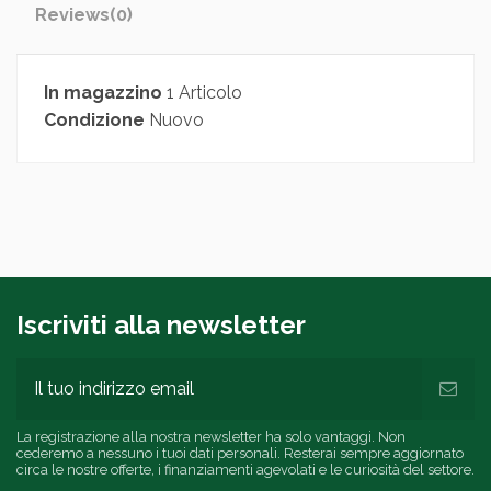
Reviews
(0)
In magazzino
1 Articolo
Condizione
Nuovo
Iscriviti alla newsletter
La registrazione alla nostra newsletter ha solo vantaggi. Non
cederemo a nessuno i tuoi dati personali. Resterai sempre aggiornato
circa le nostre offerte, i finanziamenti agevolati e le curiosità del settore.