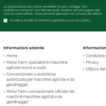
La registrazione alla nostra newsletter ha solo vantaggi. Non
cederemo a nessuno i tuoi dati personali. Resterai sempre aggiornato
circa le nostre offerte, i finanziamenti agevolati e le curiosità del settore.
Ho letto e accetto le condizioni generali e la privacy policy
Informazioni azienda
Informazioni
Home
Condizioni 
Motor Farm: specialisti in macchine
Privacy
agricole nuove e usate
Utilizzo dei
Concessionario e assistenza
autorizzata per macchine agricole e da
giardinaggio
Motor Farm concessionario ufficiale dei
marchi di macchine agricoli e da
giardinaggio: