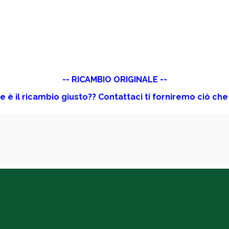
-- RICAMBIO ORIGINALE --
e è il ricambio giusto?? Contattaci ti forniremo ciò che 