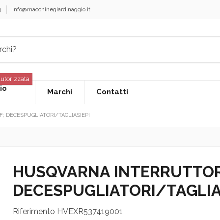
4
info@macchinegiardinaggio.it
utorizzata
io
Marchi
Contatti
 DECESPUGLIATORI/TAGLIASIEPI
HUSQVARNA INTERRUTTOR
DECESPUGLIATORI/TAGLIA
Riferimento
HVEXR537419001