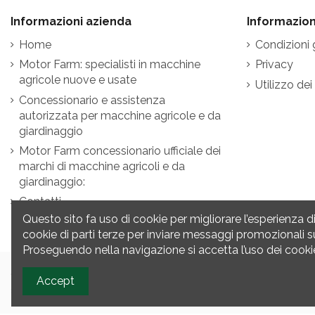
Informazioni azienda
Informazioni
Home
Condizioni 
Motor Farm: specialisti in macchine
Privacy
agricole nuove e usate
Utilizzo dei
Concessionario e assistenza
autorizzata per macchine agricole e da
giardinaggio
Motor Farm concessionario ufficiale dei
marchi di macchine agricoli e da
giardinaggio:
Contatti
Questo sito fa uso di cookie per migliorare l’esperienza di 
cookie di parti terze per inviare messaggi promozionali s
Proseguendo nella navigazione si accetta l’uso dei cookie;
© Motor Farm S.R.L. - Via del Mare 12 Conselve (Padova) 35126 | Tutti i diritti
Accept
Sito realizzato da
Studio Quadra