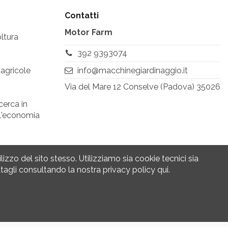
Contatti
Motor Farm
ltura
392 9393074
info@macchinegiardinaggio.it
 agricole
Via del Mare 12 Conselve (Padova) 35026
cerca in
ell'economia
lizzo del sito stesso. Utilizziamo sia cookie tecnici sia
tagli consultando la nostra privacy policy qui.