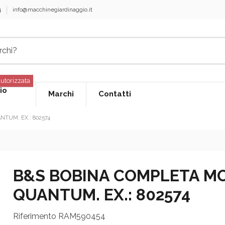
4
info@macchinegiardinaggio.it
utorizzata
io
Marchi
Contatti
TUM. EX.: 802574
B&S BOBINA COMPLETA M
QUANTUM. EX.: 802574
Riferimento
RAM590454