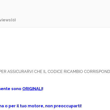
views
(0)
I PER ASSICURARVI CHE IL CODICE RICAMBIO CORRISPO
samente sono
ORIGINALI
!
ina o per il tuo motore, non preoccuparti!