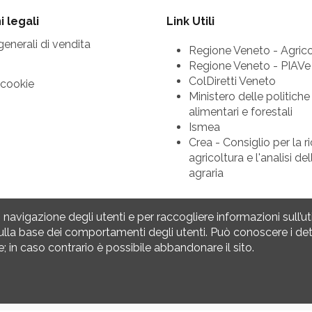
 legali
Link Utili
generali di vendita
Regione Veneto - Agrico
Regione Veneto - PIAVe
ColDiretti Veneto
 cookie
Ministero delle politiche
alimentari e forestali
Ismea
Crea - Consiglio per la ri
agricoltura e l'analisi d
agraria
navigazione degli utenti e per raccogliere informazioni sull’uti
ulla base dei comportamenti degli utenti. Può conoscere i det
 in caso contrario è possibile abbandonare il sito.
 riservati |
P.IVA 04610360275