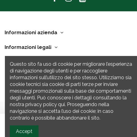
Informazioni azienda
Informazioni legali
Link Utili
Questo sito fa uso di cookie per migliorare l’esperienza
di navigazione degli utenti e per raccogliere
Contatti
informazioni sull’utilizzo del sito stesso. Utilizziamo sia
cookie tecnici sia cookie di parti terze per inviare
messaggi promozionali sulla base dei comportamenti
degli utenti. Può conoscere i dettagli consultando la
nostra privacy policy qui. Proseguendo nella
navigazione si accetta l’uso dei cookie; in caso
contrario è possibile abbandonare il sito.
© Motor Farm S.R.L. - Via del Mare 12 Conselve (Padova) 35126 | Tutti i
Aggiungi al carrello
diritti riservati |
P.IVA 04610360275
Accept