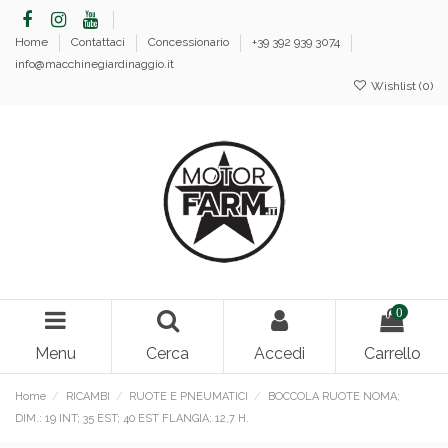
Home
Contattaci
Concessionario
+39 392 939 3074
info@macchinegiardinaggio.it
Wishlist (
0
)
0
Menu
Cerca
Accedi
Carrello
Home
RICAMBI
RUOTE E PNEUMATICI
BOCCOLA RUOTE NOMA;
DIM.: 19 INT; 35 EST; 40 EST FLANGIA; 12,7 H.