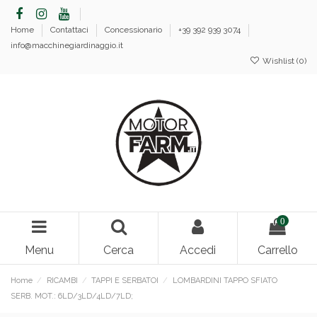
Home
Contattaci
Concessionario
+39 392 939 3074
info@macchinegiardinaggio.it
Wishlist (
0
)
0
Menu
Cerca
Accedi
Carrello
Home
RICAMBI
TAPPI E SERBATOI
LOMBARDINI TAPPO SFIATO
SERB. MOT.: 6LD/3LD/4LD/7LD;