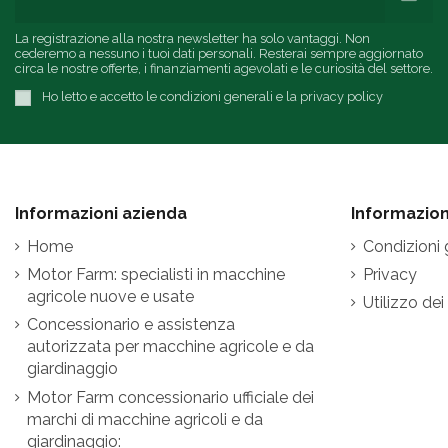
La registrazione alla nostra newsletter ha solo vantaggi. Non
cederemo a nessuno i tuoi dati personali. Resterai sempre aggiornato
circa le nostre offerte, i finanziamenti agevolati e le curiosità del settore.
Ho letto e accetto le condizioni generali e la privacy policy
Informazioni azienda
Informazioni
Home
Condizioni 
Motor Farm: specialisti in macchine
Privacy
agricole nuove e usate
Utilizzo dei
Concessionario e assistenza
autorizzata per macchine agricole e da
giardinaggio
Motor Farm concessionario ufficiale dei
marchi di macchine agricoli e da
giardinaggio: