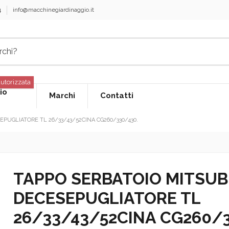
4
info@macchinegiardinaggio.it
utorizzata
io
Marchi
Contatti
PUGLIATORE TL 26/33/43/52CINA CG260/330/430.
TAPPO SERBATOIO MITSUB
DECESEPUGLIATORE TL
26/33/43/52CINA CG260/3